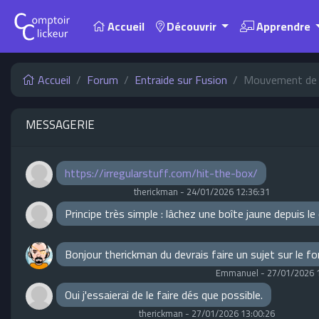
Accueil
Découvrir
Apprendre
Accueil
Forum
Entraide sur Fusion
Mouvement de l
MESSAGERIE
https://irregularstuff.com/hit-the-box/
therickman
-
24/01/2026 12:36:31
Principe très simple : lâchez une boîte jaune depuis l
Bonjour therickman du devrais faire un sujet sur le f
Emmanuel
-
27/01/2026 
Oui j'essaierai de le faire dés que possible.
therickman
-
27/01/2026 13:00:26