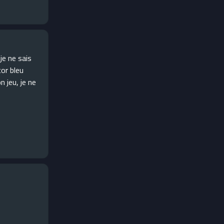
je ne sais
or bleu
 jeu, je ne