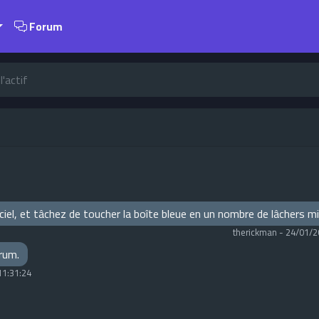
Forum
'actif
e ciel, et tâchez de toucher la boîte bleue en un nombre de lâchers 
therickman
-
24/01/2
orum.
11:31:24