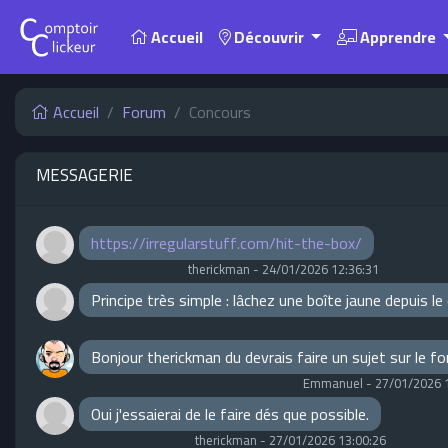
Accueil
Découvrir
Apprendre
Accueil
Forum
Concours
MESSAGERIE
https://irregularstuff.com/hit-the-box/
therickman
-
24/01/2026 12:36:31
Principe très simple : lâchez une boîte jaune depuis l
Bonjour therickman du devrais faire un sujet sur le f
Emmanuel
-
27/01/2026 
Oui j'essaierai de le faire dés que possible.
therickman
-
27/01/2026 13:00:26