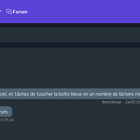
Forum
e ciel, et tâchez de toucher la boîte bleue en un nombre de lâchers 
therickman
-
24/01/2
orum.
11:31:24