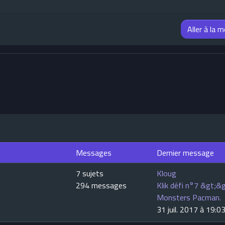
Aller à la 
Messages
Dernier message
7 sujets
Kloug
294 messages
Klik défi n°7 &gt;&g
Monsters Pacman.
31 juil. 2017 à 19:0