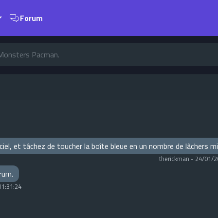
Forum
A Monsters Pacman.
e ciel, et tâchez de toucher la boîte bleue en un nombre de lâchers 
therickman
-
24/01/2
orum.
11:31:24