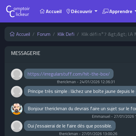
Accueil
Découvrir
Apprendre
Accueil
Forum
Klik Defi
Klik défi n°7 &gt;&gt; I.
MESSAGERIE
https://irregularstuff.com/hit-the-box/
therickman
-
24/01/2026 12:36:31
Principe très simple : lâchez une boîte jaune depuis l
Bonjour therickman du devrais faire un sujet sur le f
Emmanuel
-
27/01/2026 
Oui j'essaierai de le faire dés que possible.
therickman
-
27/01/2026 13:00:26