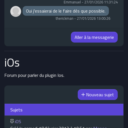
Emmanuel
-
27/01/2026 11:31:24
Oui j'essaierai de le faire dés que possible.
therickman
-
27/01/2026 13:00:26
Aller à la messagerie
iOs
Forum pour parler du plugin Ios.
Nouveau sujet
Sujets
iOS