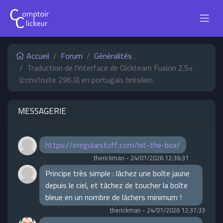
Accueil
Forum
Généralités
Traduction de l'interface de Clickteam Fusion 2.5+
(construite 296.9) en portugais brésilien.
MESSAGERIE
https://irregularstuff.com/hit-the-box/
therickman
-
24/01/2026 12:36:31
Principe très simple : lâchez une boîte jaune
depuis le ciel, et tâchez de toucher la boîte
bleue en un nombre de lâchers minimum !
therickman
-
24/01/2026 12:37:33