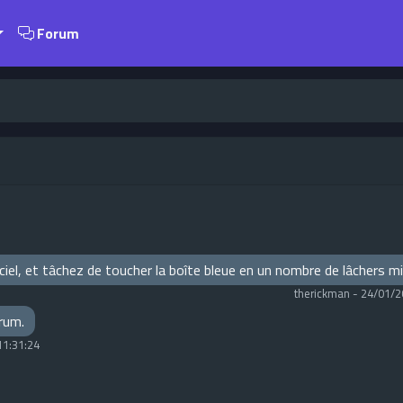
Forum
e ciel, et tâchez de toucher la boîte bleue en un nombre de lâchers 
therickman
-
24/01/2
orum.
11:31:24