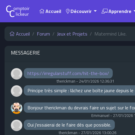
Accueil
Découvrir
Apprendre
Accueil
Forum
Jeux et Projets
Matermind Like.
MESSAGERIE
https://irregularstuff.com/hit-the-box/
therickman
-
24/01/2026 12:36:31
Principe très simple : lâchez une boîte jaune depuis l
Bonjour therickman du devrais faire un sujet sur le f
Emmanuel
-
27/01/2026 
Oui j'essaierai de le faire dés que possible.
therickman
-
27/01/2026 13:00:26