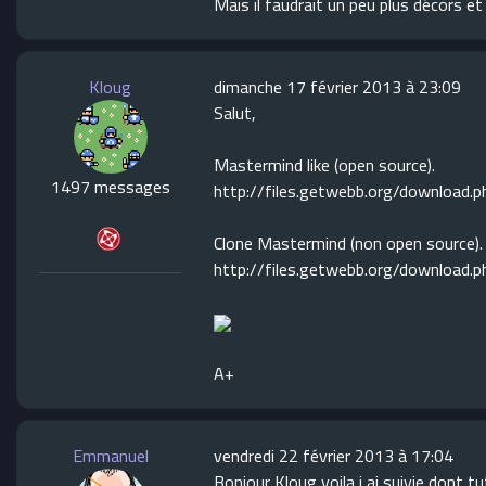
Mais il faudrait un peu plus décors e
Kloug
dimanche 17 février 2013 à 23:09
Salut,
Mastermind like (open source).
1497 messages
http://files.getwebb.org/download.
Clone Mastermind (non open source).
http://files.getwebb.org/download.
A+
Emmanuel
vendredi 22 février 2013 à 17:04
Bonjour Kloug voila j ai suivie dont t