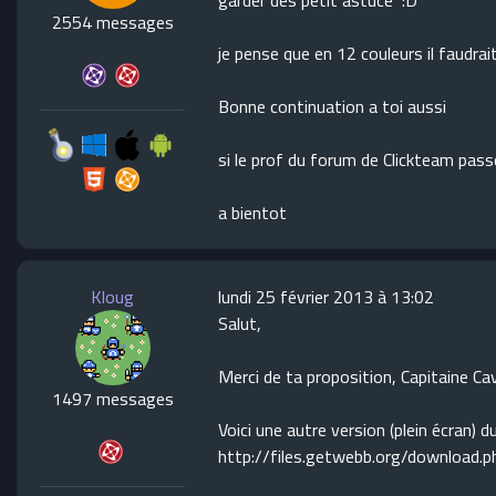
garder des petit astuce :D
2554 messages
je pense que en 12 couleurs il faudrai
Bonne continuation a toi aussi
si le prof du forum de Clickteam passe 
a bientot
Kloug
lundi 25 février 2013 à 13:02
Salut,
Merci de ta proposition, Capitaine Cav
1497 messages
Voici une autre version (plein écran)
http://files.getwebb.org/download.