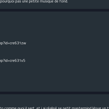
t pourquoi pas une petite musique de fond.
php?id=cre631zw
php?id=cre631v5
uto comme quoi il sert et j ai réalisé se petit mastermind kloug un 