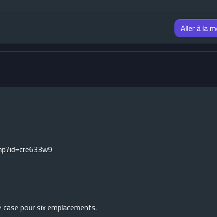
Aller à la 
php?id=cre633w9
e case pour six emplacements.