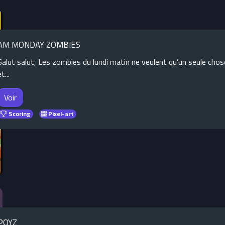
AM MONDAY ZOMBIES
Salut salut, Les zombies du lundi matin ne veulent qu’un seule cho
t...
Voir
Scoring
Pixel-art
POYZ