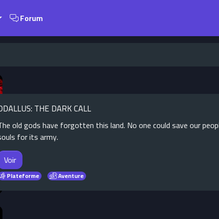
Forum
ODALLUS: THE DARK CALL
The old gods have forgotten this land. No one could save our peop
souls for its army.
Voir
Plateforme
Aventure