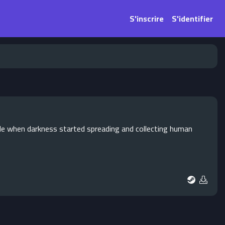
S'inscrire
S'identifier
le when darkness started spreading and collecting human