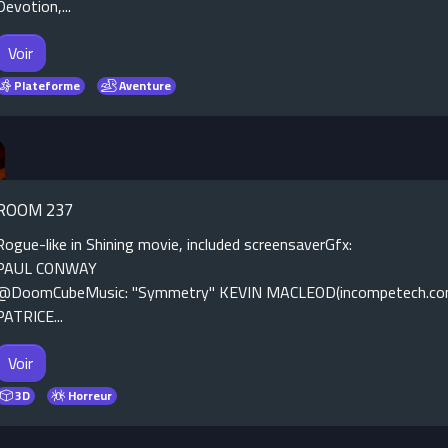
Devotion,...
Voir
Plateforme
Aventure
ROOM 237
Rogue-like in Shining movie, included screensaverGfx:
PAUL CONWAY
@DoomCubeMusic: "Symmetry" KEVIN MACLEOD(incompetech.co
PATRICE...
Voir
3D
Horreur