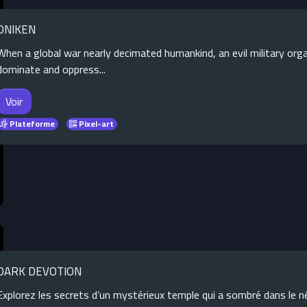
ONIKEN
When a global war nearly decimated humankind, an evil military org
dominate and oppress...
Voir
Plateforme
Pixel-art
DARK DEVOTION
Explorez les secrets d’un mystérieux temple qui a sombré dans le n