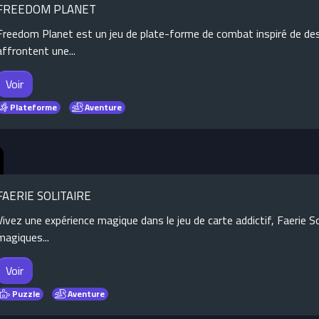
FREEDOM PLANET
Freedom Planet est un jeu de plate-forme de combat inspiré de de
affrontent une...
Voir
Plateforme
Aventure
FAERIE SOLITAIRE
Vivez une expérience magique dans le jeu de carte addictif, Faerie So
magiques...
Voir
Puzzle
Aventure