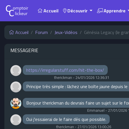
Accueil
Découvrir
Apprendre
Accueil
Forum
Jeux-Vidéos
Génésia Legacy (le gran
MESSAGERIE
https://irregularstuff.com/hit-the-box/
therickman
-
24/01/2026 12:36:31
Principe très simple : lâchez une boîte jaune depuis l
Bonjour therickman du devrais faire un sujet sur le f
Emmanuel
-
27/01/2026 
Oui j'essaierai de le faire dés que possible.
therickman
-
27/01/2026 13:00:26