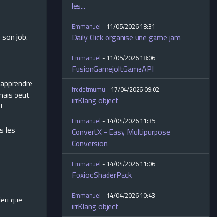
les...
Emmanuel
- 11/05/2026 18:31
 son job.
Daily Click organise une game jam
Emmanuel
- 11/05/2026 18:06
FusionGamejoltGameAPI
t apprendre
fredetmumu
- 17/04/2026 09:02
mais peut
irrKlang object
!
Emmanuel
- 14/04/2026 11:35
s les
ConvertX - Easy Multipurpose
Conversion
Emmanuel
- 14/04/2026 11:06
FoxiooShaderPack
Emmanuel
- 14/04/2026 10:43
jeu que
irrKlang object