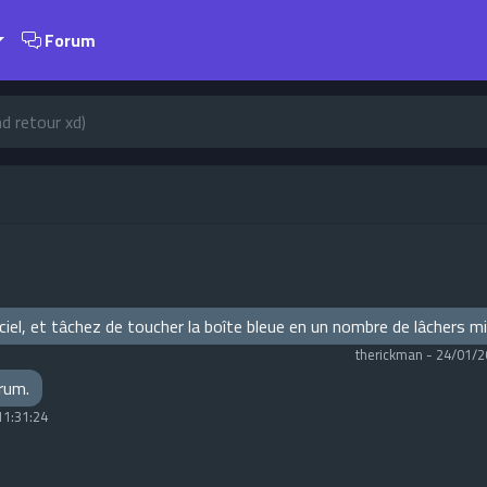
Forum
d retour xd)
e ciel, et tâchez de toucher la boîte bleue en un nombre de lâchers 
therickman
-
24/01/2
orum.
11:31:24