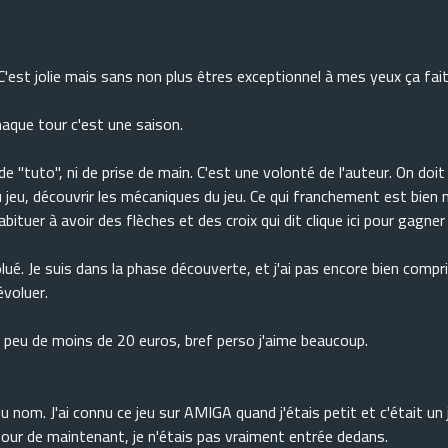
C'est jolie mais sans non plus êtres exceptionnel à mes yeux ça fait
haque tour c'est une saison.
as de "tuto", ni de prise de main. C'est une volonté de l'auteur. On doi
eu, découvrir les mécaniques du jeu. Ce qui franchement est bien 
tuer à avoir des flèches et des croix qui dit clique ici pour gagner 
olué. Je suis dans la phase découverte, et j'ai pas encore bien compri
évoluer.
n peu de moins de 20 euros, bref perso j'aime beaucoup.
 nom. J'ai connu ce jeu sur AMIGA quand j'étais petit et c'était un 
tour de maintenant, je n'étais pas vraiment entrée dedans.