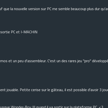
f que la nouvelle version sur PC me semble beaucoup plus dur qu'a
e sortie PC et I-MACHIN
mos et un peu d'assembleur. C'est un des rares jeu "pro" développ
nt jouable. Petite cerise sur le gâteau, il est possible d'avoir 3 jou
 jusque Wonder-Boy III quand il va sortir sur la plateforme PC. <3