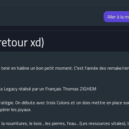
Aller à la 
retour xd)
re tenir en halène un bon petit moment. C'est l'année des remake/re
ésia Legacy réalisé par un Français Thomas ZIGHEM
ratégie. On débute avec trois Colons et on dois mettre en place so
upérer les joyaux.
ourritures, le bois , les pierres, l'eau... (Les ressources vitales), l